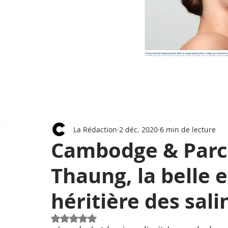
La Rédaction
2 déc. 2020
6 min de lecture
Cambodge & Parc
Thaung, la belle 
héritière des sal
Noté NaN étoiles sur 5.