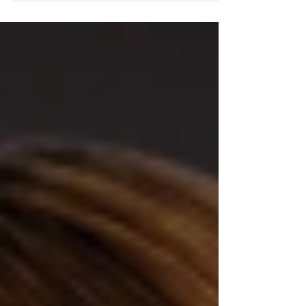
porte un nom qui intrigue autant qu'il
trompe : le Lac Secret. Loin d'être un
simple point d'eau pittoresque, ce plan
d'eau artificiel garde la mémoire d'une
période sombre de l'histoire
cambodgienne. Aujourd'hui, le Discovery
Center de Kep West y propose des sorties
en kayak qui permettent de glisser
silencieusement entre les arbres noyés et
les nénuphars, dans l'