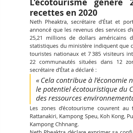
L’écotourisme génère 2
recettes en 2020
Neth Pheaktra, secrétaire d’État et por
annoncé que les revenus des services d’
25,21 millions de dollars américains 
statistiques du ministère indiquent que c
touristes nationaux et 7 385 visiteurs i
22 communautés situées dans 12 zon
secrétaire d’État a déclaré :
« Cela contribue à l’économie
le potentiel écotouristique du
des ressources environnemental
Les zones d’écotourisme couvrent au t
Rattanakiri, Kampong Speu, Koh Kong, Pu
Kampong Chhnang.
Neth Pheaktra déclare exprimer sa confi