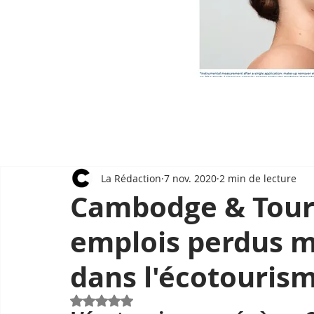
La Rédaction
7 nov. 2020
2 min de lecture
Cambodge & Touri
emplois perdus m
dans l'écotouris
Noté NaN étoiles sur 5.