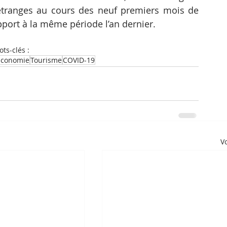
 étranges au cours des neuf premiers mois de 
pport à la même période l’an dernier.
ts-clés :
Économie
Tourisme
COVID-19
Vo