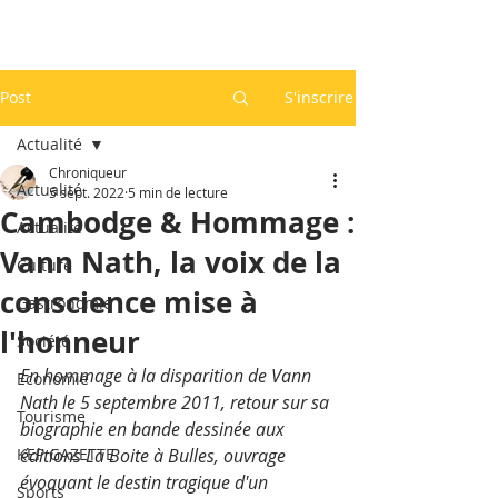
Post
S'inscrire
Actualité
Chroniqueur
Actualité
5 sept. 2022
5 min de lecture
Cambodge & Hommage :
Actualité
Vann Nath, la voix de la
Culture
conscience mise à
Gastronomie
l'honneur
Société
En hommage à la disparition de Vann 
Economie
Nath le 5 septembre 2011, retour sur sa 
Tourisme
biographie en bande dessinée aux 
KEP GAZETTE
éditions La Boite à Bulles, ouvrage 
évoquant le destin tragique d'un 
Sports