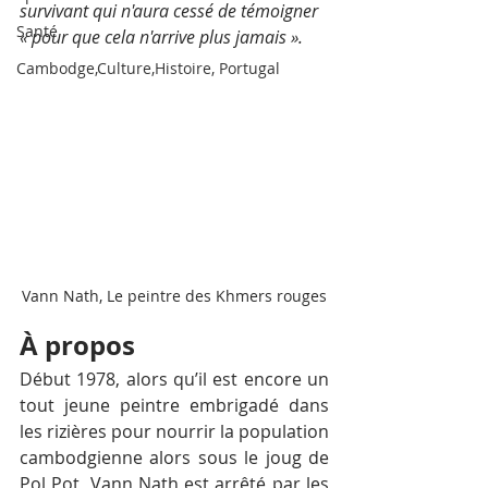
survivant qui n'aura cessé de témoigner 
Santé
« pour que cela n'arrive plus jamais ».
Cambodge,Culture,Histoire, Portugal
Vann Nath, Le peintre des Khmers rouges
À propos
Début 1978, alors qu’il est encore un 
tout jeune peintre embrigadé dans 
les rizières pour nourrir la population 
cambodgienne alors sous le joug de 
Pol Pot, Vann Nath est arrêté par les 