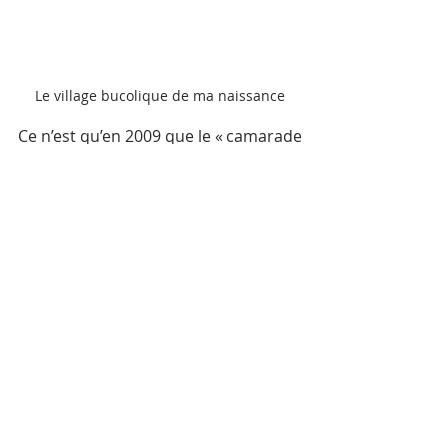
Le village bucolique de ma naissance
Ce n’est qu’en 2009 que le « camarade 
Duch » sera traduit en justice à 
Phnom Penh pour avoir orchestré le 
massacre de plus de dix mille 
Cambodgiens. Vann Nath, en tant 
que témoin clé du procès, déclarera : 
« J’ai attendu 30 ans pour cela. 
Je n’aurais jamais imaginé que 
je serais capable de siéger 
dans cette salle d’audience 
aujourd’hui pour décrire mon 
sort, mon expérience. J’espère 