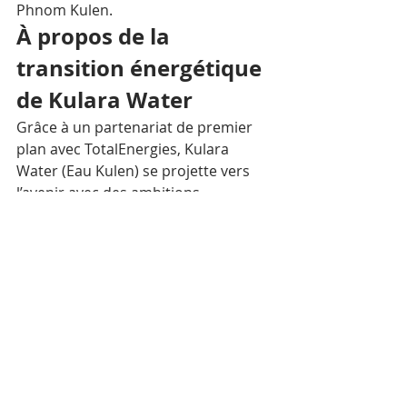
Phnom Kulen. 
À propos de la 
transition énergétique 
de Kulara Water 
Grâce à un partenariat de premier 
plan avec TotalEnergies, Kulara 
Water (Eau Kulen) se projette vers 
l’avenir avec des ambitions 
renouvelées en matière d’autonomie 
énergétique, de réduction de 
l’empreinte carbone, de 
développement durable, de 
responsabilité sociétale et de 
performance d’entreprise. La 
société, engagée depuis ses débuts 
dans un objectif de croissance 
durable, vient en effet de doter son 