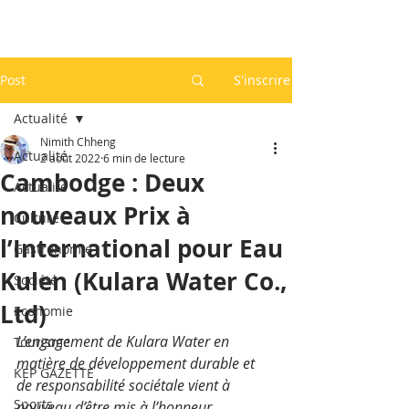
Post
S'inscrire
Actualité
Nimith Chheng
Actualité
2 août 2022
6 min de lecture
Cambodge : Deux
Actualité
nouveaux Prix à
Culture
l’International pour Eau
Gastronomie
Kulen (Kulara Water Co.,
Société
Ltd)
Economie
L’engagement de Kulara Water en 
Tourisme
matière de développement durable et 
KEP GAZETTE
de responsabilité sociétale vient à 
Sports
nouveau d’être mis à l’honneur. 