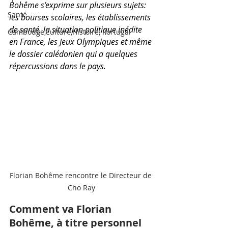
Bohême s’exprime sur plusieurs sujets: 
Santé
les bourses scolaires, les établissements 
de santé, la situation politique inédite 
Cambodge,Culture,Histoire, Portugal
en France, les Jeux Olympiques et même 
le dossier calédonien qui a quelques 
répercussions dans le pays.
Florian Bohême rencontre le Directeur de 
Cho Ray
Comment va Florian 
Bohême, à titre personnel 