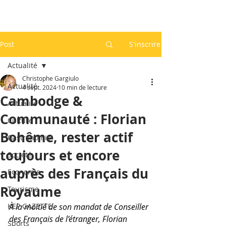
Post
S'inscrire
Actualité
Christophe Gargiulo
Actualité
4 sept. 2024
10 min de lecture
Cambodge &
Actualité
Communauté : Florian
Culture
Bohême, rester actif
Gastronomie
toujours et encore
Société
auprès des Français du
Economie
Royaume
Tourisme
KEP GAZETTE
À la moitié de son mandat de Conseiller 
des Français de l’étranger, Florian 
Sports