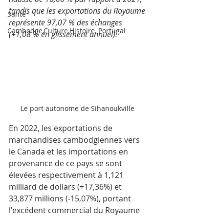
tandis que les exportations du Royaume 
Santé
représente 97,07 % des échanges 
Cambodge,Culture,Histoire, Portugal
(+1,08 % en glissement annuel).
Le port autonome de Sihanoukville 
En 2022, les exportations de 
marchandises cambodgiennes vers 
le Canada et les importations en 
provenance de ce pays se sont 
élevées respectivement à 1,121 
milliard de dollars (+17,36%) et 
33,877 millions (-15,07%), portant 
l'excédent commercial du Royaume 