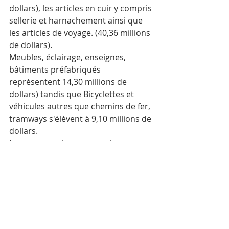
dollars), les articles en cuir y compris 
sellerie et harnachement ainsi que 
les articles de voyage. (40,36 millions 
de dollars).
Meubles, éclairage, enseignes, 
bâtiments préfabriqués 
représentent 14,30 millions de 
dollars) tandis que Bicyclettes et 
véhicules autres que chemins de fer, 
tramways s'élèvent à 9,10 millions de 
dollars.
Les quatre suivants sont : le 
caoutchouc et les ouvrages en 
caoutchouc (7,45 millions de dollars), 
les matières plastiques (6,60 millions 
de dollars), le bois et ouvrages en 
bois ainsi que le charbon de bois 
(3,75 millions de dollars) et enfin les 
explosifs, produits pyrotechniques, 