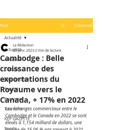
Post
S'inscrire
Actualité
La Rédaction
Actualité
23 janv. 2023
2 min de lecture
Cambodge : Belle
Actualité
croissance des
Culture
exportations du
Gastronomie
Royaume vers le
Société
Canada, + 17% en 2022
Economie
Les échanges commerciaux entre le 
Tourisme
Cambodge et le Canada en 2022 se sont 
KEP GAZETTE
élevés à 1,154 milliard de dollars, une 
Sports
hausse de 16,06 % par rapport à 2021, 