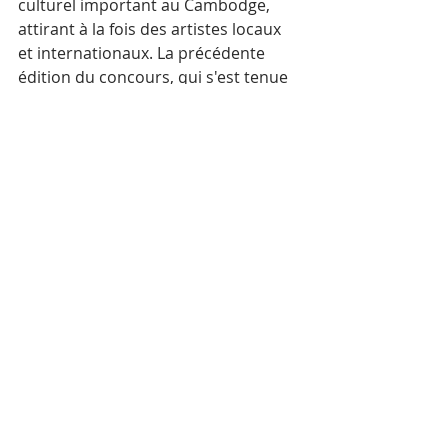
culturel important au Cambodge, 
attirant à la fois des artistes locaux 
et internationaux. La précédente 
édition du concours, qui s'est tenue 
en 2024, a commémoré le 70e 
anniversaire de l'indépendance du 
Cambodge et a attiré 160 
candidatures, dont 41 finalistes qui 
ont fait l'objet d'une exposition très 
remarquée au Sofitel Phnom Penh 
Phokeethra. Les lauréats de l'année 
dernière, dont M. Daro Nout, Mme 
Melissa Quach et Mme Ork Socheata, 
ont été récompensés pour leur 
créativité et leur impact artistique 
exceptionnels.