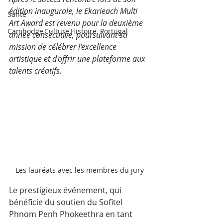
édition inaugurale, le Ekarieach Multi 
Santé
Art Award est revenu pour la deuxième 
Cambodge,Culture,Histoire, Portugal
année consécutive, poursuivant sa 
mission de célébrer l'excellence 
artistique et d'offrir une plateforme aux 
talents créatifs.
Les lauréats avec les membres du jury
Le prestigieux événement, qui 
bénéficie du soutien du Sofitel 
Phnom Penh Phokeethra en tant 