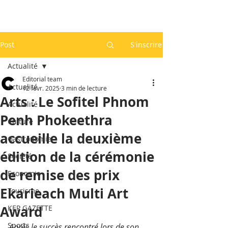
Post
S'inscrire
Actualité
Editorial team
Actualité
12 févr. 2025
3 min de lecture
Arts : Le Sofitel Phnom
Actualité
Penh Phokeethra
Culture
accueille la deuxième
Gastronomie
édition de la cérémonie
Société
de remise des prix
Economie
Ekarieach Multi Art
Tourisme
Award
KEP GAZETTE
Sports
Après le succès rencontré lors de son 