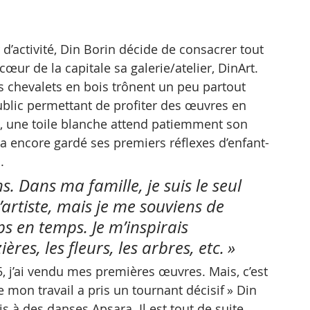
d’activité, Din Borin décide de consacrer tout 
œur de la capitale sa galerie/atelier, DinArt. 
s chevalets en bois trônent un peu partout 
ublic permettant de profiter des œuvres en 
e, une toile blanche attend patiemment son 
a encore gardé ses premiers réflexes d’enfant-
.
s. Dans ma famille, je suis le seul 
’artiste, mais je me souviens de 
s en temps. Je m’inspirais 
res, les fleurs, les arbres, etc. »
15, j’ai vendu mes premières œuvres. Mais, c’est 
on travail a pris un tournant décisif » Din 
is à des danses Apsara. Il est tout de suite 