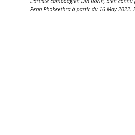
L'artiste cambodgien Din Borin, bien connu
Penh Phokeethra à partir du 16 May 2022. Re