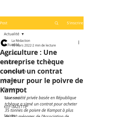
Post
S'inscrire
Actualité
La Rédaction
Actualité
10 mars 2022
2 min de lecture
Agriculture : Une
Actualité
entreprise tchèque
Culture
conclut un contrat
Gastronomie
majeur pour le poivre de
Société
Kampot
Economie
Une société privée basée en République 
Tourisme
tchèque a signé un contrat pour acheter 
KEP GAZETTE
35 tonnes de poivre de Kampot à plus 
Sports
de 200 ménages de l'Association de 