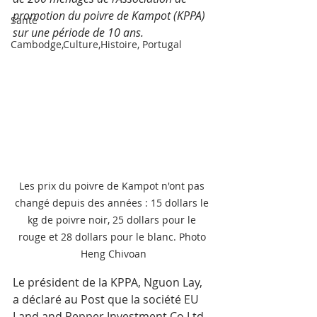
promotion du poivre de Kampot (KPPA) 
Santé
sur une période de 10 ans.
Cambodge,Culture,Histoire, Portugal
Les prix du poivre de Kampot n'ont pas 
changé depuis des années : 15 dollars le 
kg de poivre noir, 25 dollars pour le 
rouge et 28 dollars pour le blanc. Photo 
Heng Chivoan
Le président de la KPPA, Nguon Lay, 
a déclaré au Post que la société EU 
Land and Pepper Investment Co Ltd 