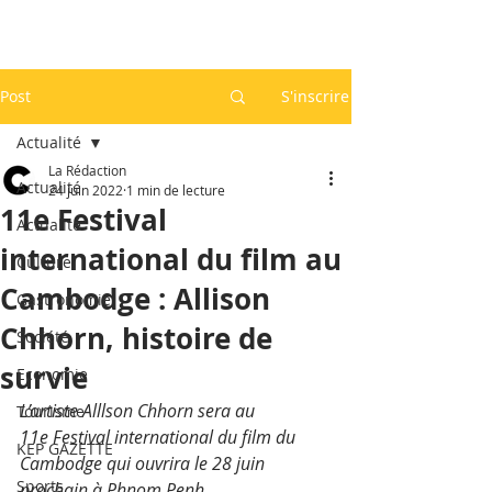
Post
S'inscrire
Actualité
La Rédaction
Actualité
24 juin 2022
1 min de lecture
11e Festival
Actualité
international du film au
Culture
Cambodge : Allison
Gastronomie
Chhorn, histoire de
Société
survie
Economie
L’artiste Alllson Chhorn sera au 
Tourisme
11e Festival international du film du 
KEP GAZETTE
Cambodge qui ouvrira le 28 juin 
Sports
prochain à Phnom Penh.