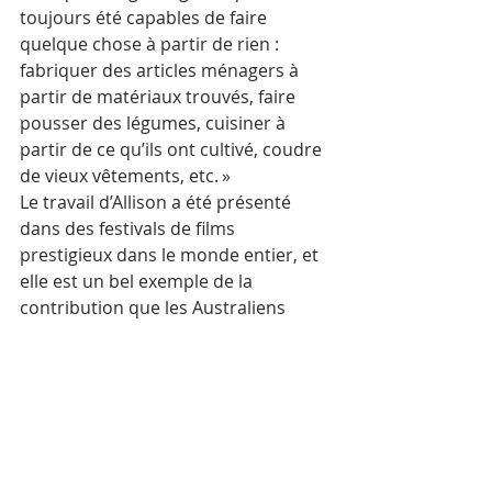
toujours été capables de faire 
quelque chose à partir de rien : 
fabriquer des articles ménagers à 
partir de matériaux trouvés, faire 
pousser des légumes, cuisiner à 
partir de ce qu’ils ont cultivé, coudre 
de vieux vêtements, etc. »
Le travail d’Allison a été présenté 
dans des festivals de films 
prestigieux dans le monde entier, et 
elle est un bel exemple de la 
contribution que les Australiens 
d’origine cambodgienne apportent à 
l’Australie moderne. 
L’ambassade d’Australie au 
Cambodge se déclare ravie qu’Allison 
soit présente au Festival 
international du film du Cambodge 
cette année et qu’elle participe à un 