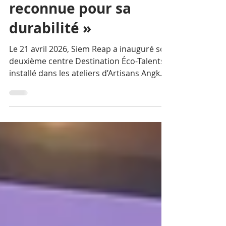
une destination
reconnue pour sa
durabilité »
Le 21 avril 2026, Siem Reap a inauguré son
deuxième centre Destination Éco-Talents,
installé dans les ateliers d’Artisans Angkor.
Une journée de travail, deux ateliers, une
vingtaine de partenaires — et un signal
fort : la ville se positionne désormais
comme un ancrage majeur du tourisme
durable francophone. Cécile Martin-
Phipps, directrice de l’IFDD, a conduit les
ateliers et présidé la cérémonie. C’était sa
première visite au Cambodge. Nous
l’avons rencontrée.