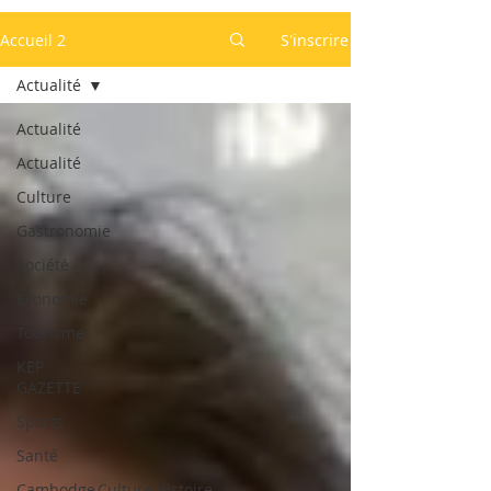
Accueil 2
S'inscrire
Actualité
Actualité
Actualité
Culture
Gastronomie
Société
Economie
Tourisme
KEP
GAZETTE
Sports
Santé
Cambodge,Culture,Histoire,