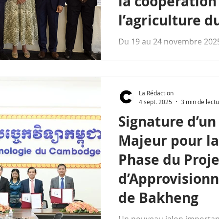
la coopération
l’agriculture d
Du 19 au 24 novembre 2025,
du Département des Hauts-
son Président Georges Siffr
Cambodge dans une perspe
renforcée entre la France e
La Rédaction
Reap, actée par la signatur
4 sept. 2025
3 min de lect
convention pour la période
Signature d’un
Majeur pour la
Phase du Proje
d’Approvision
de Bakheng
Un nouveau jalon important