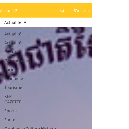
Accueil 2
S'inscrire
Actualité
Actualité
Actualité
Culture
Gastronomie
Société
Economie
Tourisme
KEP
GAZETTE
Sports
Santé
Cambodge,Culture,Histoire,