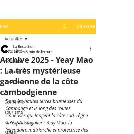
Post
S'inscrire
Actualité
La Rédaction
Actualité
1 mars
5 min de lecture
Archive 2025 - Yeay Mao
Actualité
: La très mystérieuse
Culture
gardienne de la côte
Gastronomie
cambodgienne
Société
Dans les hautes terres brumeuses du 
Economie
Cambodge et le long des routes 
Tourisme
sinueuses qui longent la côte sud, règne 
KEP GAZETTE
un esprit singulier : Yeay Mao, la 
légendaire matriarche et protectrice des 
Sports