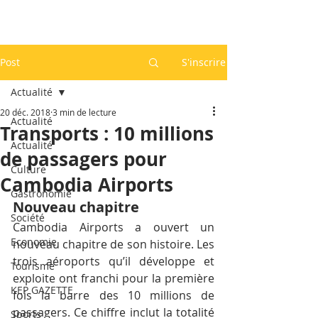
Post
S'inscrire
Actualité
20 déc. 2018
3 min de lecture
Actualité
Transports : 10 millions
Actualité
de passagers pour
Culture
Cambodia Airports
Gastronomie
Nouveau chapitre
Société
Cambodia Airports a ouvert un 
Economie
nouveau chapitre de son histoire. Les 
trois aéroports qu’il développe et 
Tourisme
exploite ont franchi pour la première 
KEP GAZETTE
fois la barre des 10 millions de 
passagers. Ce chiffre inclut la totalité 
Sports