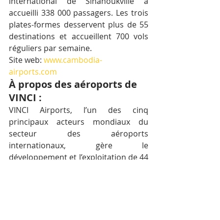
international de Sihanoukville a 
accueilli 338 000 passagers. Les trois 
plates-formes desservent plus de 55 
destinations et accueillent 700 vols 
réguliers par semaine.
Site web: 
www.cambodia-
airports.com
À propos des aéroports de 
VINCI :
VINCI Airports, l’un des cinq 
principaux acteurs mondiaux du 
secteur des aéroports 
internationaux, gère le 
développement et l’exploitation de 44 
aéroports situés en France, au 
Portugal (y compris le hub de 
Lisbonne), au Royaume-Uni, en 
Suède, au Cambodge, aux États-Unis 
d’Amérique, République dominicaine, 