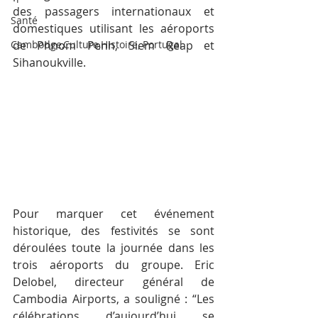
des passagers internationaux et 
Santé
domestiques utilisant les aéroports 
Cambodge,Culture,Histoire, Portugal
de Phnom Penh, Siem Reap et 
Sihanoukville.
Pour marquer cet événement 
historique, des festivités se sont 
déroulées toute la journée dans les 
trois aéroports du groupe. Eric 
Delobel, directeur général de 
Cambodia Airports, a souligné : “Les 
célébrations d’aujourd’hui se 