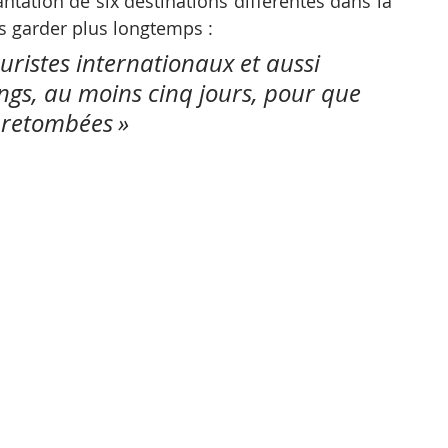
antation de six destinations différentes dans la 
les garder plus longtemps :
uristes internationaux et aussi 
ngs, au moins cinq jours, pour que 
s retombées »