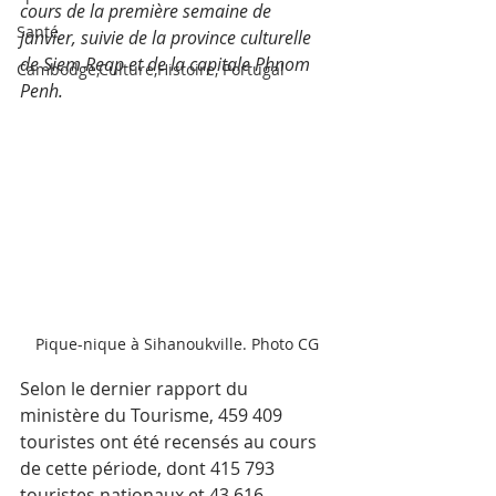
cours de la première semaine de 
Santé
janvier, suivie de la province culturelle 
de Siem Reap et de la capitale Phnom 
Cambodge,Culture,Histoire, Portugal
Penh.
Pique-nique à Sihanoukville. Photo CG
Selon le dernier rapport du 
ministère du Tourisme, 459 409 
touristes ont été recensés au cours 
de cette période, dont 415 793 
touristes nationaux et 43 616 