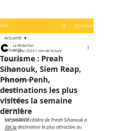
Post
S'inscrire
Actualité
La Rédaction
Actualité
11 janv. 2023
1 min de lecture
Tourisme : Preah
Actualité
Sihanouk, Siem Reap,
Culture
Phnom Penh,
Gastronomie
destinations les plus
Société
visitées la semaine
Economie
dernière
Tourisme
KEP GAZETTE
La province côtière de Preah Sihanouk a 
été la destination la plus attractive au 
Sports