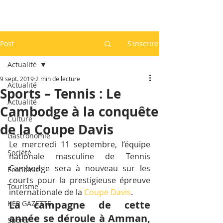
Post
S'inscrire
Actualité
9 sept. 2019
2 min de lecture
Actualité
Sports – Tennis : Le
Actualité
Cambodge à la conquête
Culture
de la Coupe Davis
Gastronomie
Le mercredi 11 septembre, l’équipe 
Société
nationale masculine de Tennis 
Cambodge sera à nouveau sur les 
Economie
courts pour la prestigieuse épreuve 
Tourisme
internationale de la 
Coupe Davis
.
La campagne de cette 
KEP GAZETTE
année se déroule à Amman, 
Sports