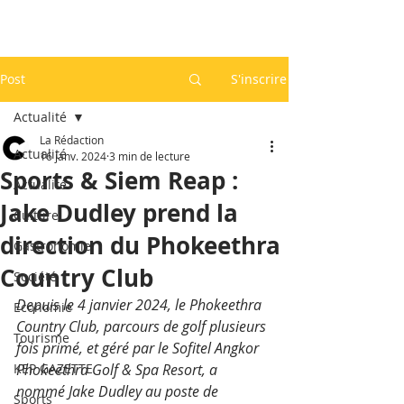
Post
S'inscrire
Actualité
La Rédaction
Actualité
16 janv. 2024
3 min de lecture
Sports & Siem Reap :
Actualité
Jake Dudley prend la
Culture
direction du Phokeethra
Gastronomie
Country Club
Société
Depuis le 4 janvier 2024, le Phokeethra 
Economie
Country Club, parcours de golf plusieurs 
Tourisme
fois primé, et géré par le Sofitel Angkor 
KEP GAZETTE
Phokeethra Golf & Spa Resort, a 
nommé Jake Dudley au poste de 
Sports