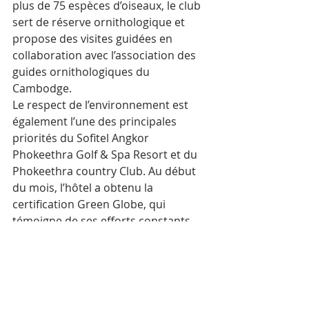
plus de 75 espèces d’oiseaux, le club 
sert de réserve ornithologique et 
propose des visites guidées en 
collaboration avec l’association des 
guides ornithologiques du 
Cambodge.
Le respect de l’environnement est 
également l’une des principales 
priorités du Sofitel Angkor 
Phokeethra Golf & Spa Resort et du 
Phokeethra country Club. Au début 
du mois, l’hôtel a obtenu la 
certification Green Globe, qui 
témoigne de ses efforts constants 
en matière de pratiques 
respectueuses de l’environnement. 
Les établissements promettent de 
maintenir leurs normes 
exceptionnelles et de faire 