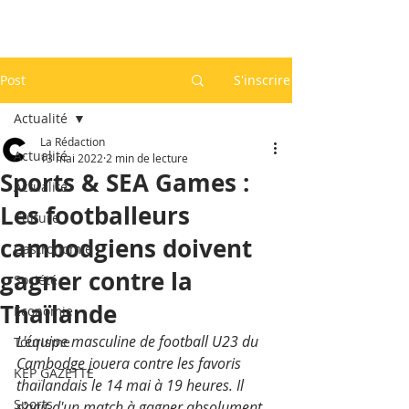
Post
S'inscrire
Actualité
La Rédaction
Actualité
13 mai 2022
2 min de lecture
Sports & SEA Games :
Actualité
Les footballeurs
Culture
cambodgiens doivent
Gastronomie
gagner contre la
Société
Thaïlande
Economie
L'équipe masculine de football U23 du 
Tourisme
Cambodge jouera contre les favoris 
KEP GAZETTE
thaïlandais le 14 mai à 19 heures. Il 
Sports
s'agit d'un match à gagner absolument 