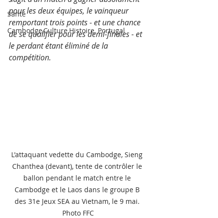
pour les deux équipes, le vainqueur 
Santé
remportant trois points - et une chance 
Cambodge,Culture,Histoire, Portugal
de se qualifier pour les demi-finales - et 
le perdant étant éliminé de la 
compétition.
L'attaquant vedette du Cambodge, Sieng 
Chanthea (devant), tente de contrôler le 
ballon pendant le match entre le 
Cambodge et le Laos dans le groupe B 
des 31e Jeux SEA au Vietnam, le 9 mai. 
Photo FFC