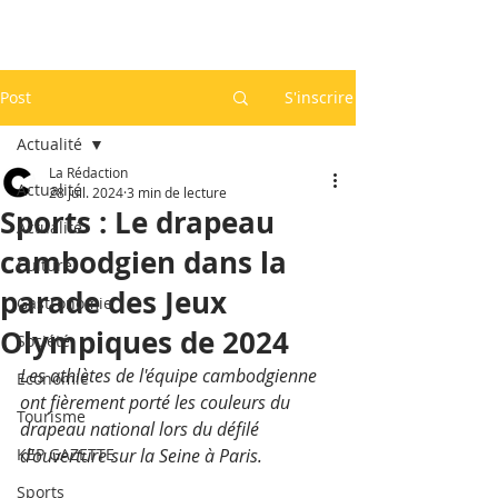
Post
S'inscrire
Actualité
La Rédaction
Actualité
28 juil. 2024
3 min de lecture
Sports : Le drapeau
Actualité
cambodgien dans la
Culture
parade des Jeux
Gastronomie
Olympiques de 2024
Société
Les athlètes de l'équipe cambodgienne 
Economie
ont fièrement porté les couleurs du 
Tourisme
drapeau national lors du défilé 
KEP GAZETTE
d'ouverture sur la Seine à Paris.
Sports