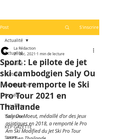
Post
S'inscrire
Actualité
La Rédaction
Actualité
21 déc. 2021
1 min de lecture
Sport : Le pilote de jet
Actualité
ski cambodgien Saly Ou
Culture
Moeut remporte le Ski
Gastronomie
Pro Tour 2021 en
Société
Thaïlande
Economie
Saly Ou Moeut, médaillé d’or des Jeux 
Tourisme
asiatiques en 2018, a remporté le Pro 
KEP GAZETTE
Am Ski Modified du Jet Ski Pro Tour 
Sports
2021 en Thaïlande.