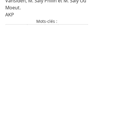
Vansiden, M. Saly Philin et M. Saly Ou 
Moeut.
AKP
Mots-clés :
Cambodge
Actualité
Sports
Jet Ski Pro Tour
Posts récents
Voir tout