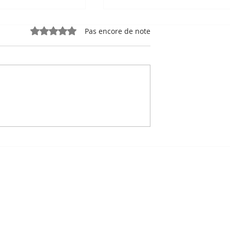
Noté 0 étoile sur 5.
Pas encore de note
e, sport-roi à
Bou Meng : le peintre qu
 Stade
a survécu en dessinant 
 de Phnom
visage de ses bourreaux
Un des sept survivants 
Tuol Sleng