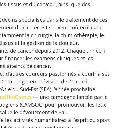
es tissus et du cerveau, ainsi que des 
ecins spécialisés dans le traitement de ces 
tement du cancer est souvent coûteux, car il 
tamment la chirurgie, la chimiothérapie, le 
 tissus et la gestion de la douleur.
eints de cancer depuis 2012. Chaque année, il 
r financer les examens cliniques et les 
nts atteints de cancer.
et d’autres coureurs passionnés à courir à ses 
u Cambodge, en prévision de l’accueil 
Asie du Sud-Est (SEA) l’année prochaine.
ondTheGames
 — une campagne lancée par le 
bodgiens (CAMSOC) pour promouvoir les Jeux 
 salué le dévouement de Sai.
les activités humanitaires à l’esprit du sport 
ivités sociales en fonction de ses 