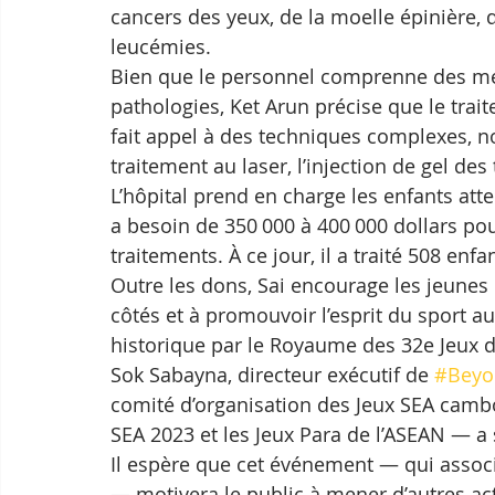
cancers des yeux, de la moelle épinière, d
leucémies.
Bien que le personnel comprenne des méd
pathologies, Ket Arun précise que le trai
fait appel à des techniques complexes, no
traitement au laser, l’injection de gel des
L’hôpital prend en charge les enfants att
a besoin de 350 000 à 400 000 dollars pou
traitements. À ce jour, il a traité 508 enfa
Outre les dons, Sai encourage les jeunes 
côtés et à promouvoir l’esprit du sport a
historique par le Royaume des 32e Jeux d’
Sok Sabayna, directeur exécutif de 
#Bey
comité d’organisation des Jeux SEA cam
SEA 2023 et les Jeux Para de l’ASEAN — a
Il espère que cet événement — qui associe 
— motivera le public à mener d’autres act