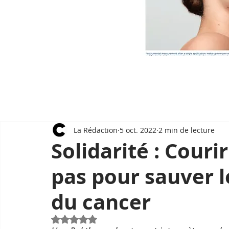
La Rédaction
5 oct. 2022
2 min de lecture
Solidarité : Couri
pas pour sauver l
du cancer
Noté NaN étoiles sur 5.