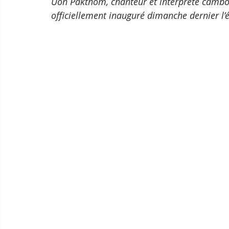
Uon Pakthom, chanteur et interprète cambod
officiellement inauguré dimanche dernier l’