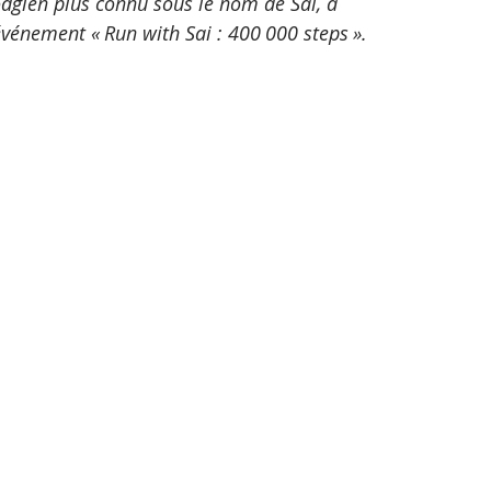
gien plus connu sous le nom de Sai, a 
événement « Run with Sai : 400 000 steps ».