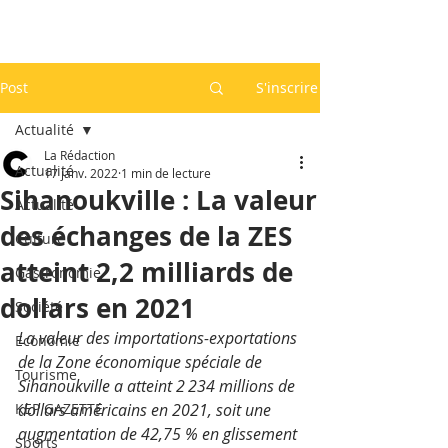
Post
S'inscrire
Actualité
La Rédaction
Actualité
17 janv. 2022
1 min de lecture
Sihanoukville : La valeur
Actualité
des échanges de la ZES
Culture
atteint 2,2 milliards de
Gastronomie
dollars en 2021
Société
La valeur des importations-exportations 
Economie
de la Zone économique spéciale de 
Tourisme
Sihanoukville a atteint 2 234 millions de 
KEP GAZETTE
dollars américains en 2021, soit une 
augmentation de 42,75 % en glissement 
Sports