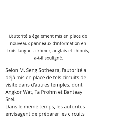
L’autorité a également mis en place de 
nouveaux panneaux d’information en 
trois langues : khmer, anglais et chinois, 
a-t-il souligné.
Selon M. Seng Sotheara, l’autorité a 
déjà mis en place de tels circuits de 
visite dans d’autres temples, dont 
Angkor Wat, Ta Prohm et Banteay 
Srei. 
Dans le même temps, les autorités 
envisagent de préparer les circuits 
de visite d’autres temples afin 
d’organiser le flux de touristes et de 
mettre en valeur ces temples.