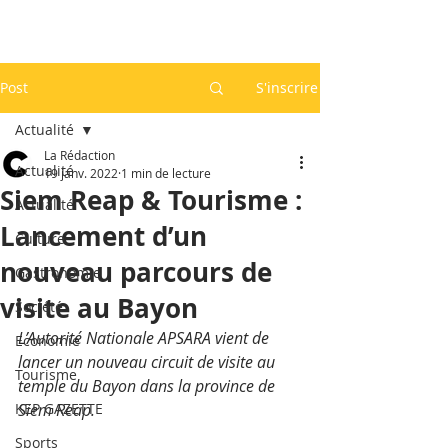
Post
S'inscrire
Actualité
La Rédaction
Actualité
19 janv. 2022
1 min de lecture
Siem Reap & Tourisme :
Actualité
Lancement d’un
Culture
nouveau parcours de
Gastronomie
visite au Bayon
Société
L’Autorité Nationale APSARA vient de 
Economie
lancer un nouveau circuit de visite au 
Tourisme
temple du Bayon dans la province de 
KEP GAZETTE
Siem Reap.
Sports