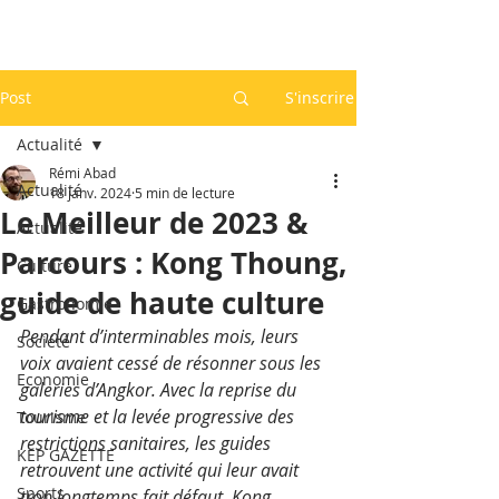
Post
S'inscrire
Actualité
Rémi Abad
Actualité
18 janv. 2024
5 min de lecture
Le Meilleur de 2023 &
Actualité
Parcours : Kong Thoung,
Culture
guide de haute culture
Gastronomie
Pendant d’interminables mois, leurs 
Société
voix avaient cessé de résonner sous les 
Economie
galeries d’Angkor. Avec la reprise du 
tourisme et la levée progressive des 
Tourisme
restrictions sanitaires, les guides 
KEP GAZETTE
retrouvent une activité qui leur avait 
Sports
trop longtemps fait défaut. Kong 