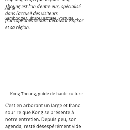
Thoung est l’un d’entre eux, spécialisé 
Santé
dans l’accueil des visiteurs 
Cambodge,Culture,Histoire, Portugal
francophones venant découvrir Angkor 
et sa région. 
Kong Thoung, guide de haute culture
C’est en arborant un large et franc 
sourire que Kong se présente à 
notre entretien. Depuis peu, son 
agenda, resté désespérément vide 