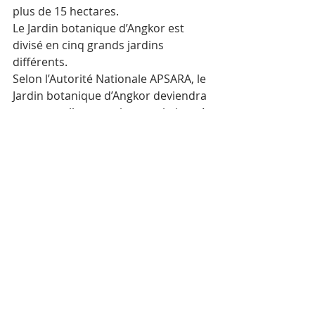
plus de 15 hectares.
Le Jardin botanique d’Angkor est 
divisé en cinq grands jardins 
différents.
Selon l’Autorité Nationale APSARA, le 
Jardin botanique d’Angkor deviendra 
une nouvelle attraction touristique à 
Siem Reap. Le parc sera planté de 
dizaines de milliers d’arbres et de 
plus de 500 espèces différentes de 
plantes.
AKP
En savoir plus sur le Jardin 
botanique
Mots-clés :
Cambodge
Actualité
Tourisme
Environnement