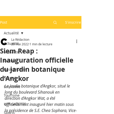
Post
S'inscrire
Actualité
La Rédaction
Actualité
20 mai 2022
1 min de lecture
Siem Reap :
Actualité
Inauguration officielle
Culture
du jardin botanique
Gastronomie
d'Angkor
Société
Le Jardin botanique d’Angkor, situé le 
Economie
long du boulevard Sihanouk en 
Tourisme
direction d’Angkor Wat, a été 
KEP GAZETTE
officiellement inauguré hier matin sous 
la présidence de S.E. Chea Sophara, Vice-
Sports