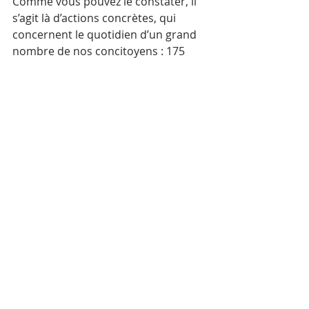
Comme vous pouvez le constater, il 
s’agit là d’actions concrètes, qui 
concernent le quotidien d’un grand 
nombre de nos concitoyens : 175 
familles en ce qui concerne les 
bourses.
CM : Y a-t-il d’autres 
thèmes qui vous 
tiennent à cœur, que 
vous espérez faire 
avancer au cours de 
votre mandat ?
Oui, il y en a encore beaucoup !
Dans les prochaines semaines et 
mois, je continuerai à demander la 
création d’un poste de Consul 