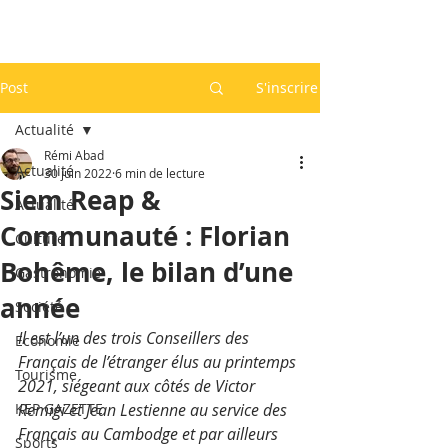
Post
S'inscrire
Actualité
Rémi Abad
Actualité
30 juin 2022
6 min de lecture
Siem Reap &
Actualité
Communauté : Florian
Culture
Bohême, le bilan d’une
Gastronomie
année
Société
Il est l’un des trois Conseillers des 
Economie
Français de l’étranger élus au printemps 
Tourisme
2021, siégeant aux côtés de Victor 
KEP GAZETTE
Remigi et Jean Lestienne au service des 
Français au Cambodge et par ailleurs 
Sports