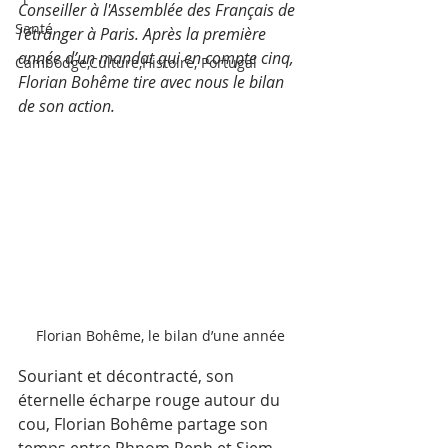
Conseiller à l'Assemblée des Français de 
Santé
l'étranger à Paris. Après la première 
année d’un mandat qui en compte cinq, 
Cambodge,Culture,Histoire, Portugal
Florian Bohême tire avec nous le bilan 
de son action.
Florian Bohême, le bilan d’une année
Souriant et décontracté, son 
éternelle écharpe rouge autour du 
cou, Florian Bohême partage son 
temps entre Phnom Penh et Siem 