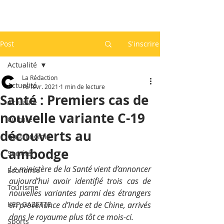
Post
S'inscrire
Actualité
La Rédaction
Actualité
16 févr. 2021
1 min de lecture
Santé : Premiers cas de
Actualité
nouvelle variante C-19
Culture
découverts au
Gastronomie
Cambodge
Société
Le ministère de la Santé vient d’annoncer 
Economie
aujourd’hui avoir identifié trois cas de 
Tourisme
nouvelles variantes parmi des étrangers 
KEP GAZETTE
en provenance d’Inde et de Chine, arrivés 
dans le royaume plus tôt ce mois-ci.
Sports