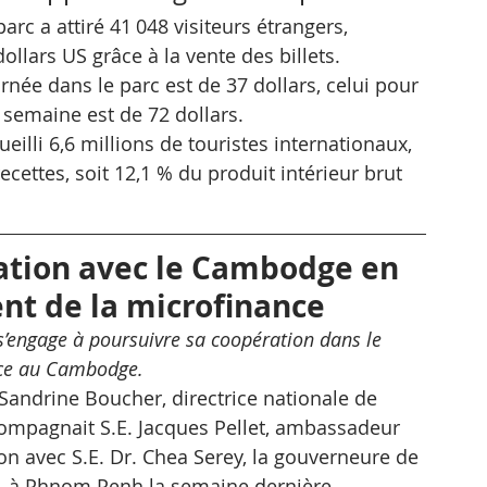
rc a attiré 41 048 visiteurs étrangers, 
ollars US grâce à la vente des billets.
urnée dans le parc est de 37 dollars, celui pour 
e semaine est de 72 dollars.
eilli 6,6 millions de touristes internationaux, 
ecettes, soit 12,1 % du produit intérieur brut 
ation avec le Cambodge en 
t de la microfinance
’engage à poursuivre sa coopération dans le 
nce au Cambodge.
andrine Boucher, directrice nationale de 
compagnait S.E. Jacques Pellet, ambassadeur 
n avec S.E. Dr. Chea Serey, la gouverneure de 
 à Phnom Penh la semaine dernière.