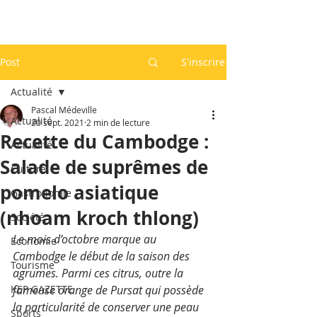
Post
S'inscrire
Actualité
Pascal Médeville
Actualité
20 sept. 2021
2 min de lecture
Recette du Cambodge :
Actualité
Salade de suprêmes de
Culture
pomelo asiatique
Gastronomie
(nhoam kroch thlong)
Société
Le mois d’octobre marque au 
Economie
Cambodge le début de la saison des 
Tourisme
agrumes. Parmi ces citrus, outre la 
KEP GAZETTE
fameuse orange de Pursat qui possède 
la particularité de conserver une peau 
Sports