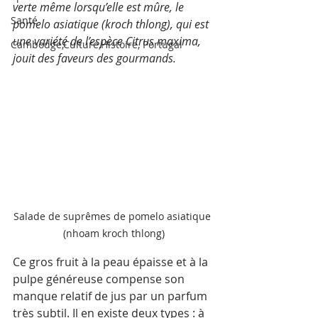
verte même lorsqu’elle est mûre, le 
Santé
pomelo asiatique (kroch thlong), qui est 
une variété de l’espèce Citrus maxima, 
Cambodge,Culture,Histoire, Portugal
jouit des faveurs des gourmands. 
Salade de suprêmes de pomelo asiatique 
(nhoam kroch thlong)
Ce gros fruit à la peau épaisse et à la 
pulpe généreuse compense son 
manque relatif de jus par un parfum 
très subtil. Il en existe deux types : à 