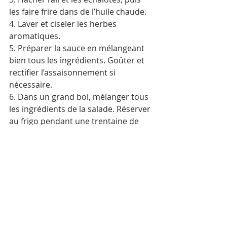
les faire frire dans de l’huile chaude.
4. Laver et ciseler les herbes 
aromatiques.
5. Préparer la sauce en mélangeant 
bien tous les ingrédients. Goûter et 
rectifier l’assaisonnement si 
nécessaire.
6. Dans un grand bol, mélanger tous 
les ingrédients de la salade. Réserver 
au frigo pendant une trentaine de 
minutes. Au moment de servir, 
verser la sauce et mélanger 
intimement.
Astuces
Choisissez un pomelo qui n’est pas 
trop mûr : cette salade s’accommode 
parfaitement d’une chair d’agrume 
un peu acidulée.