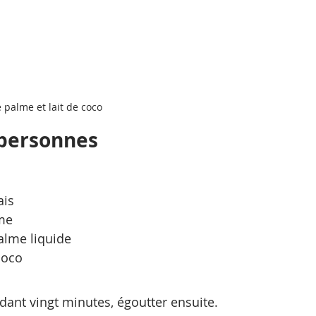
 palme et lait de coco
 personnes
ais
me
alme liquide 
coco
ndant vingt minutes, égoutter ensuite.