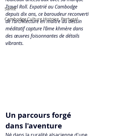
Travel Roll. Expatrié au Cambodge 
Santé
depuis dix ans, ce baroudeur reconverti 
Cambodge,Culture,Histoire, Portugal
de l'architecture en maître du dessin 
méditatif capture l'âme khmère dans 
des œuvres foisonnantes de détails 
vibrants.​​
Un parcours forgé 
dans l'aventure
Né dans la ruralité alsacienne d'une 