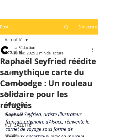
Post
S'inscrire
Actualité
La Rédaction
Actualité
28 déc. 2025
2 min de lecture
Raphaël Seyfried réédite
Actualité
sa mythique carte du
Culture
Cambodge : Un rouleau
Gastronomie
solidaire pour les
Société
réfugiés
Economie
Raphaël Seyfried, artiste illustrateur 
Tourisme
français originaire d'Alsace, réinvente le 
KEP GAZETTE
carnet de voyage sous forme de 
Sports
rouleaux ancestraux avec sa marque 