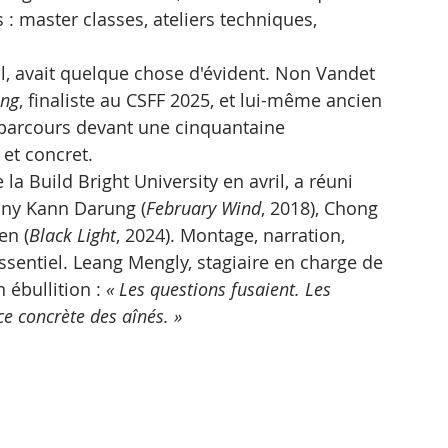
: master classes, ateliers techniques, 
l, avait quelque chose d'évident. Non Vandet 
ing
, finaliste au CSFF 2025, et lui-même ancien 
 parcours devant une cinquantaine 
 et concret.
a Build Bright University en avril, a réuni 
Mony Kann Darung (
February Wind
, 2018), Chong 
en (
Black Light
, 2024). Montage, narration, 
ssentiel. Leang Mengly, stagiaire en charge de 
 ébullition : 
« Les questions fusaient. Les 
ce concrète des aînés. »