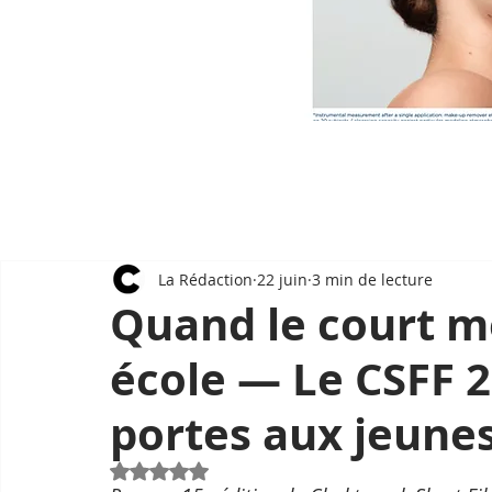
La Rédaction
22 juin
3 min de lecture
Quand le court m
école — Le CSFF 
portes aux jeunes
Noté NaN étoiles sur 5.