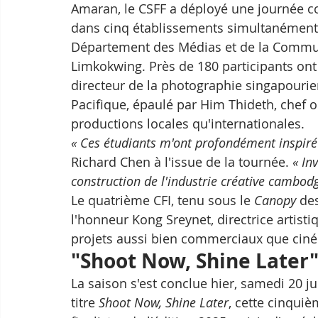
Amaran, le CSFF a déployé une journée co
dans cinq établissements simultanément : 
Département des Médias et de la Communic
Limkokwing. Près de 180 participants ont
directeur de la photographie singapourie
Pacifique, épaulé par Him Thideth, chef op
productions locales qu'internationales.
« Ces étudiants m'ont profondément inspiré p
Richard Chen à l'issue de la tournée. 
« In
construction de l'industrie créative cambod
Le quatrième CFI, tenu sous le 
Canopy
 de
l'honneur Kong Sreynet, directrice artist
projets aussi bien commerciaux que cin
"Shoot Now, Shine Later" 
La saison s'est conclue hier, samedi 20 ju
titre 
Shoot Now, Shine Later
, cette cinquiè