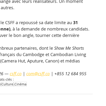
échange avec leurs réalisateurs. Un moment 
 autres.
 le CSFF a repoussé sa date limite au 
31 
enne)
, à la demande de nombreux candidats. 
uver le bon angle, tourner cette dernière 
breux partenaires, dont le 
Show Me Shorts 
ut français du Cambodge et Cambodian Living 
s (Camera Hut, Aputure, Canon) et médias 
026 — 
csff.co
 | 
com@csff.co
 | +855 12 684 955
ts-clés :
e
Culture
.Cinéma