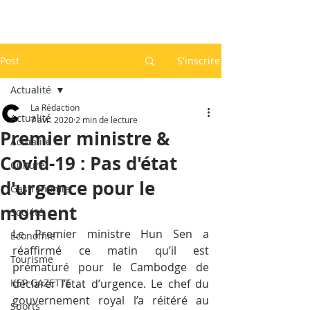
Post
S'inscrire
Actualité
La Rédaction
Actualité
7 avr. 2020
2 min de lecture
Premier ministre &
Actualité
Covid-19 : Pas d'état
Culture
d'urgence pour le
Gastronomie
moment
Société
Le Premier ministre Hun Sen a 
Economie
réaffirmé ce matin qu’il est 
Tourisme
prématuré pour le Cambodge de 
KEP GAZETTE
déclarer l’état d’urgence. Le chef du 
gouvernement royal l’a réitéré au 
Sports