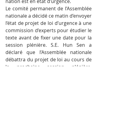
nation est en état d’urgence.
Le comité permanent de l’Assemblée 
nationale a décidé ce matin d’envoyer 
l’état de projet de loi d’urgence à une 
commission d’experts pour étudier le 
texte avant de fixer une date pour la 
session plénière. S.E. Hun Sen a 
déclaré que l’Assemblée nationale 
débattra du projet de loi au cours de 
la prochaine session plénière, 
probablement cette semaine. Il a 
indiqué qu’il espère que le projet de 
loi sera adopté après les célébrations 
du Nouvel An khmer.
L’adoption du projet de loi ne signifie 
pas déclaration immédiate de l’état 
d’urgence. La loi, une fois adoptée, 
indique les modalités d’application de 
l’état d’urgence et permet de le 