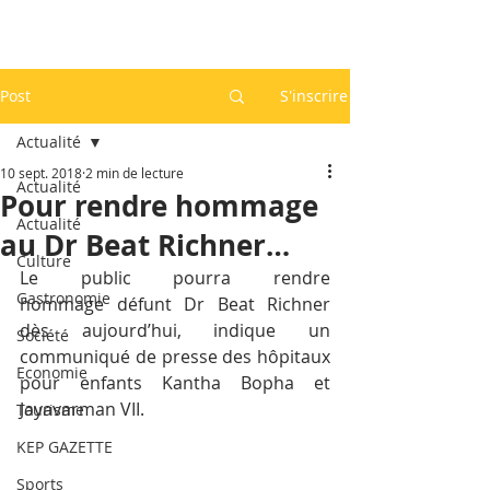
Post
S'inscrire
Actualité
10 sept. 2018
2 min de lecture
Actualité
Pour rendre hommage
Actualité
au Dr Beat Richner…
Culture
Le public pourra rendre 
Gastronomie
hommage défunt Dr Beat Richner 
dès aujourd’hui, indique un 
Société
communiqué de presse des hôpitaux 
Economie
pour enfants Kantha Bopha et 
Jayavarman VII.
Tourisme
KEP GAZETTE
Sports