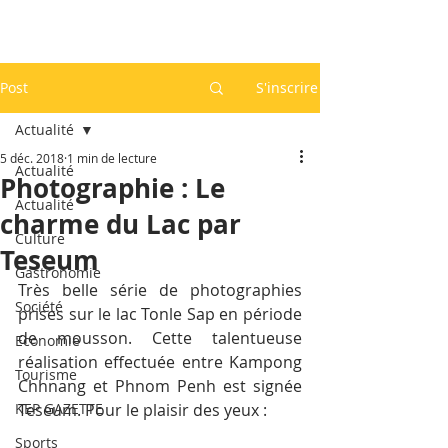
Post
S'inscrire
Actualité
5 déc. 2018
1 min de lecture
Actualité
Photographie : Le
Actualité
charme du Lac par
Culture
Teseum
Gastronomie
Très belle série de photographies 
Société
prises sur le lac Tonle Sap en période 
de mousson. Cette talentueuse 
Economie
réalisation effectuée entre Kampong 
Tourisme
Chhnang et Phnom Penh est signée 
KEP GAZETTE
Teseum. Pour le plaisir des yeux :
Sports