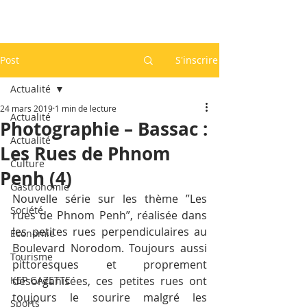
Post
S'inscrire
Actualité
24 mars 2019
1 min de lecture
Actualité
Photographie – Bassac :
Actualité
Les Rues de Phnom
Culture
Penh (4)
Gastronomie
Nouvelle série sur les thème ”Les 
Société
rues de Phnom Penh”, réalisée dans 
les petites rues perpendiculaires au 
Economie
Boulevard Norodom. Toujours aussi 
Tourisme
pittoresques et proprement 
KEP GAZETTE
désorganisées, ces petites rues ont 
toujours le sourire malgré les 
Sports