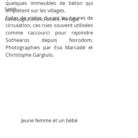
quelques immeubles de béton qui 
Santé
empiètent sur les villages.
Eviter de visiter durant les heures de 
Cambodge,Culture,Histoire, Portugal
circulation, ces rues souvent utilisées 
comme raccourci pour rejoindre 
Sothearos depuis Norodom. 
Photographies par Eva Marcadé et 
Christophe Gargiulo.
Jeune femme et un bébé