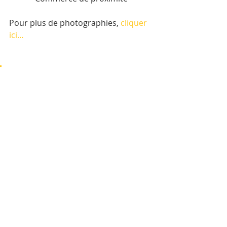
Pour plus de photographies, 
cliquer 
ici…
Balade photographique dans 
les rues perpendiculaires du 
boulevard Norodom. Par Eva 
Marcadé & Christophe 
Gargiulo
Posted by 
Cambodge Mag
 on 
Saturday, 23 March 2019