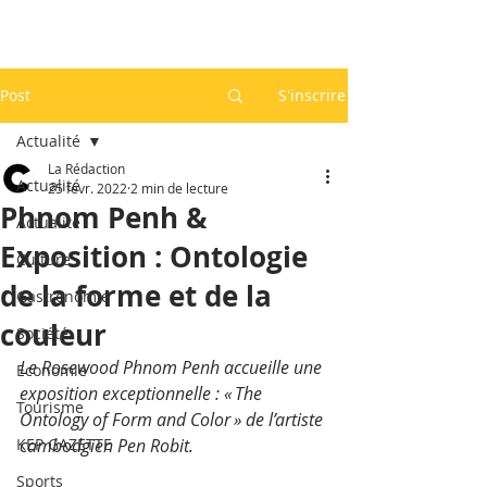
Post
S'inscrire
Actualité
La Rédaction
Actualité
25 févr. 2022
2 min de lecture
Phnom Penh &
Actualité
Exposition : Ontologie
Culture
de la forme et de la
Gastronomie
couleur
Société
Le Rosewood Phnom Penh accueille une 
Economie
exposition exceptionnelle : « The 
Tourisme
Ontology of Form and Color » de l’artiste 
KEP GAZETTE
cambodgien Pen Robit. 
Sports