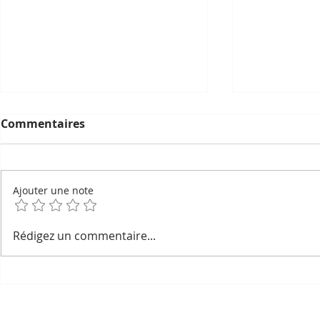
Commentaires
Ajouter une note
Cambodge & Économie : la
Cambodge :
Rédigez un commentaire...
croissance résiste, les
Rosette So
ménages trinquent
la nouvell
juristes