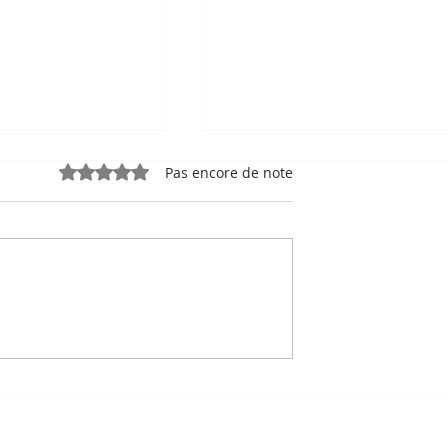
Noté 0 étoile sur 5.
Pas encore de note
 Portrait de
Tourisme & Destination 
k, artisane de
Song Saa, l’île
e génération de
cambodgienne toute
proche du paradis