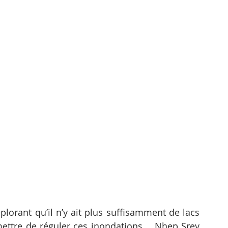
plorant qu’il n’y ait plus suffisamment de lacs 
tre de réguler ces inondations.   Nhep Srey 