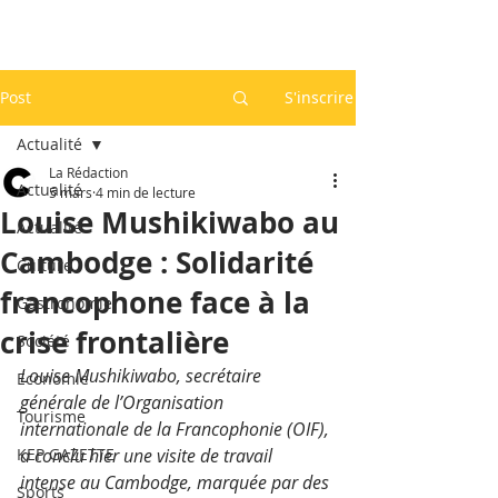
Post
S'inscrire
Actualité
La Rédaction
Actualité
5 mars
4 min de lecture
Louise Mushikiwabo au
Actualité
Cambodge : Solidarité
Culture
francophone face à la
Gastronomie
crise frontalière
Société
Louise Mushikiwabo, secrétaire 
Economie
générale de l’Organisation 
Tourisme
internationale de la Francophonie (OIF), 
KEP GAZETTE
a conclu hier une visite de travail 
intense au Cambodge, marquée par des 
Sports