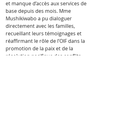
et manque d’accès aux services de 
base depuis des mois. Mme 
Mushikiwabo a pu dialoguer 
directement avec les familles, 
recueillant leurs témoignages et 
réaffirmant le rôle de l’OIF dans la 
promotion de la paix et de la 
résolution pacifique des conflits. 
Contexte et enjeux du 
Sommet 2026
Cette visite intervient dans un climat 
tendu, marqué par des 
affrontements sporadiques à la 
frontière, qui ont déplacé des 
milliers de Cambodgiens depuis fin 
2025. Phnom Penh accuse Bangkok 
d’agressivité, tandis que la Thaïlande 
invoque la défense de son territoire ; 