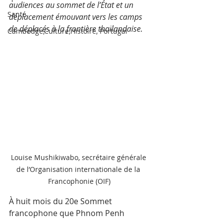
audiences au sommet de l’État et un 
Santé
déplacement émouvant vers les camps 
de déplacés à la frontière thaïlandaise. 
Cambodge,Culture,Histoire, Portugal
Louise Mushikiwabo, secrétaire générale 
de l’Organisation internationale de la 
Francophonie (OIF)
À huit mois du 20e Sommet 
francophone que Phnom Penh 