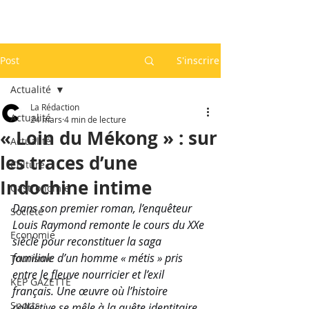
Post
S'inscrire
Actualité
La Rédaction
Actualité
24 mars
4 min de lecture
« Loin du Mékong » : sur
Actualité
les traces d’une
Culture
Indochine intime
Gastronomie
Dans son premier roman, l’enquêteur 
Société
Louis Raymond remonte le cours du XXe 
Economie
siècle pour reconstituer la saga 
familiale d’un homme « métis » pris 
Tourisme
entre le fleuve nourricier et l’exil 
KEP GAZETTE
français. Une œuvre où l’histoire 
Sports
collective se mêle à la quête identitaire, 