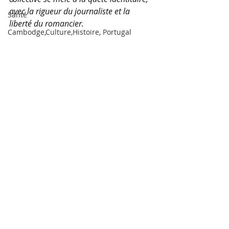
avec la rigueur du journaliste et la 
Santé
liberté du romancier.
Cambodge,Culture,Histoire, Portugal