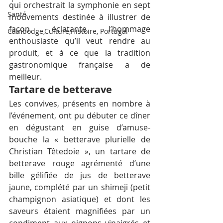
qui orchestrait la symphonie en sept 
Santé
mouvements destinée à illustrer de 
façon éclatante l’hommage 
Cambodge,Culture,Histoire, Portugal
enthousiaste qu’il veut rendre au 
produit, et à ce que la tradition 
gastronomique française a de 
meilleur.
Tartare de betterave
Les convives, présents en nombre à 
l’événement, ont pu débuter ce dîner 
en dégustant en guise d’amuse-
bouche la « betterave plurielle de 
Christian Têtedoie », un tartare de 
betterave rouge agrémenté d’une 
bille gélifiée de jus de betterave 
jaune, complété par un shimeji (petit 
champignon asiatique) et dont les 
saveurs étaient magnifiées par un 