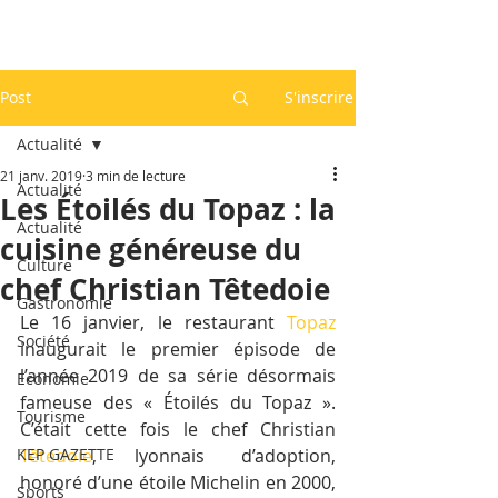
Post
S'inscrire
Actualité
21 janv. 2019
3 min de lecture
Actualité
Les Étoilés du Topaz : la
Actualité
cuisine généreuse du
Culture
chef Christian Têtedoie
Gastronomie
Le 16 janvier, le restaurant 
Topaz
Société
inaugurait le premier épisode de 
l’année 2019 de sa série désormais 
Economie
fameuse des « Étoilés du Topaz ». 
Tourisme
C’était cette fois le chef Christian 
KEP GAZETTE
Têtedoie
, lyonnais d’adoption, 
honoré d’une étoile Michelin en 2000, 
Sports