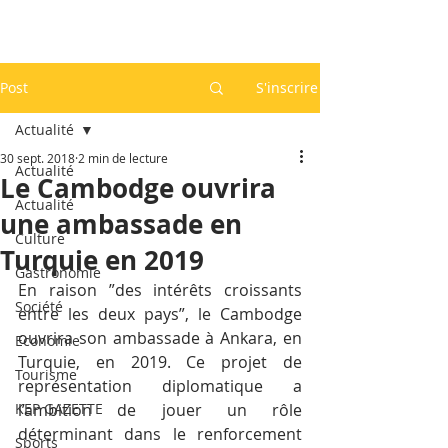
Post
S'inscrire
Actualité
30 sept. 2018
2 min de lecture
Actualité
Le Cambodge ouvrira
Actualité
une ambassade en
Culture
Turquie en 2019
Gastronomie
En raison ”des intérêts croissants 
Société
entre les deux pays”, le Cambodge 
ouvrira son ambassade à Ankara, en 
Economie
Turquie, en 2019. Ce projet de 
Tourisme
représentation diplomatique a 
KEP GAZETTE
l’ambition de jouer un rôle 
déterminant dans le renforcement 
Sports