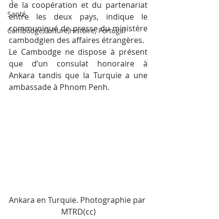
de la coopération et du partenariat 
Santé
entre les deux pays, indique le 
communiqué de presse du ministère 
Cambodge,Culture,Histoire, Portugal
cambodgien des affaires étrangères.
Le Cambodge ne dispose à présent 
que d’un consulat honoraire à 
Ankara tandis que la Turquie a une 
ambassade à Phnom Penh.
Ankara en Turquie. Photographie par 
MTRD(cc)