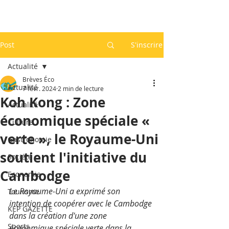
Post
S'inscrire
Actualité
Brèves Éco
Actualité
7 févr. 2024
2 min de lecture
Koh Kong : Zone
Actualité
économique spéciale «
Culture
verte », le Royaume-Uni
Gastronomie
soutient l'initiative du
Société
Cambodge
Economie
Le Royaume-Uni a exprimé son 
Tourisme
intention de coopérer avec le Cambodge 
KEP GAZETTE
dans la création d'une zone 
Sports
économique spéciale verte dans la 