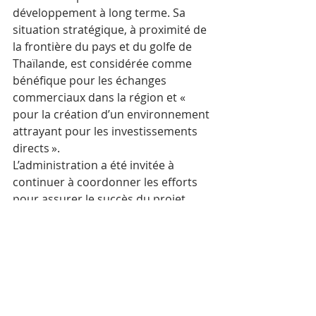
développement à long terme. Sa 
situation stratégique, à proximité de 
la frontière du pays et du golfe de 
Thaïlande, est considérée comme 
bénéfique pour les échanges 
commerciaux dans la région et « 
pour la création d’un environnement 
attrayant pour les investissements 
directs ».
L’administration a été invitée à 
continuer à coordonner les efforts 
pour assurer le succès du projet 
dans la province et dans le Royaume 
en général.
Le CDC a indiqué que d’ici la fin du 
premier semestre 2023, les ZES 
opérationnelles du Royaume se 
concentraient principalement sur 