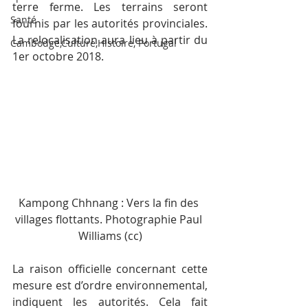
terre ferme. Les terrains seront 
Santé
fournis par les autorités provinciales. 
La relocalisation aura lieu à partir du 
Cambodge,Culture,Histoire, Portugal
1er octobre 2018.
Kampong Chhnang : Vers la fin des 
villages flottants. Photographie Paul 
Williams (cc)
La raison officielle concernant cette 
mesure est d’ordre environnemental, 
indiquent les autorités. Cela fait 