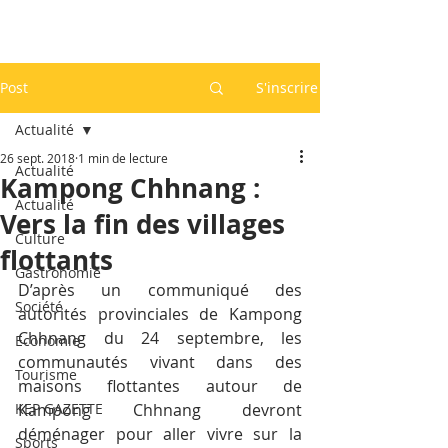
Post
S'inscrire
Actualité
26 sept. 2018
1 min de lecture
Actualité
Kampong Chhnang :
Actualité
Vers la fin des villages
Culture
flottants
Gastronomie
D’après un communiqué des 
Société
autorités provinciales de Kampong 
Chhnang du 24 septembre, les 
Economie
communautés vivant dans des 
Tourisme
maisons flottantes autour de 
KEP GAZETTE
Kampong Chhnang devront 
déménager pour aller vivre sur la 
Sports