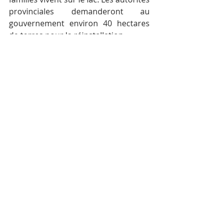
provinciales demanderont au 
gouvernement environ 40 hectares 
de terres pour la réinstallation.
Posts récents
Voir tout