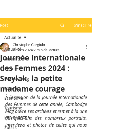
Post
S'inscrire
Actualité
Christophe Gargiulo
Actualité
7 mars 2024
2 min de lecture
Journée Internationale
Actualité
des Femmes 2024 :
Culture
Sreylak, la petite
Gastronomie
madame courage
Société
À l'occasion de la Journée Internationale 
Economie
des Femmes de cette année, Cambodge 
Tourisme
Mag ouvre ses archives et remet à la une 
KEP GAZETTE
quelques-uns des nombreux portraits, 
interviews et photos de celles qui nous 
Sports