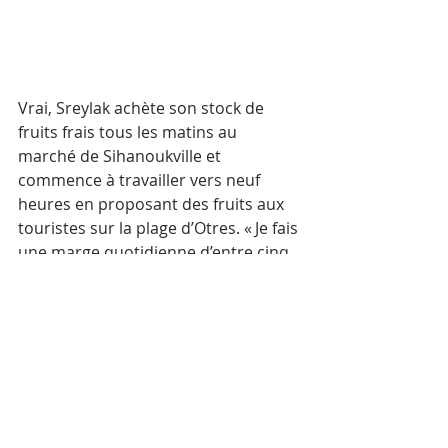
Vrai, Sreylak achète son stock de 
fruits frais tous les matins au 
marché de Sihanoukville et 
commence à travailler vers neuf 
heures en proposant des fruits aux 
touristes sur la plage d’Otres. « Je fais 
une marge quotidienne d’entre cinq 
et dix dollars par jour, ce n’est pas 
beaucoup, mais je peux élever et 
nourrir mes enfants, c’est le 
principal ». Dit-elle avec un grand 
sourire avant de s’éloigner à la 
recherche d’autres clients amateurs 
de fruits frais.
Là où d’autres jeunes femmes 