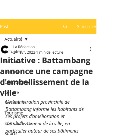
Post
S'inscrire
Actualité
La Rédaction
Actualité
27 févr. 2022
1 min de lecture
Initiative : Battambang
Actualité
annonce une campagne
Culture
d'embellissement de la
Gastronomie
ville
Société
L’administration provinciale de 
Economie
Battambang informe les habitants de 
Tourisme
ses projets d’amélioration et 
KEP GAZETTE
d’embellissement de la ville, en 
particulier autour de ses bâtiments 
Sports