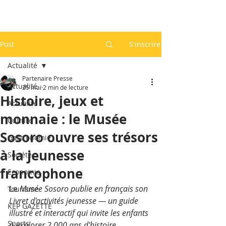
Post
S'inscrire
Actualité
Partenaire Presse
Actualité
25 mai
2 min de lecture
Histoire, jeux et
Actualité
monnaie : le Musée
Culture
Sosoro ouvre ses trésors
Gastronomie
à la jeunesse
Société
francophone
Economie
Le 
Musée Sosoro publie en français son 
Tourisme
Livret d'activités jeunesse — un guide 
KEP GAZETTE
illustré et interactif qui invite les enfants 
Sports
à explorer 2 000 ans d'histoire 